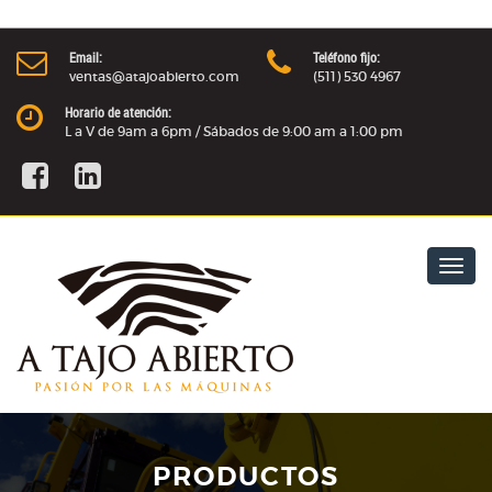
Email:
Teléfono fijo:
ventas@atajoabierto.com
(511) 530 4967
Horario de atención:
L a V de 9am a 6pm / Sábados de 9:00 am a 1:00 pm
Togg
navig
PRODUCTOS