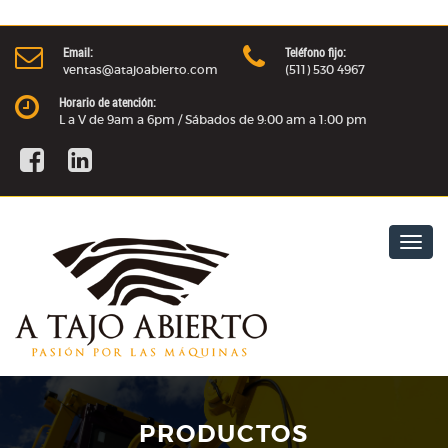
Email:
Teléfono fijo:
ventas@atajoabierto.com
(511) 530 4967
Horario de atención:
L a V de 9am a 6pm / Sábados de 9:00 am a 1:00 pm
Togg
navig
PRODUCTOS