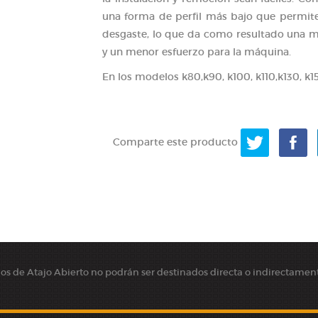
una forma de perfil más bajo que permite
desgaste, lo que da como resultado una m
y un menor esfuerzo para la máquina.
En los modelos k80,k90, k100, k110,k130, k1
Comparte este producto
cios de Atajo Abierto no podrán ser destinados directa o indirectamente