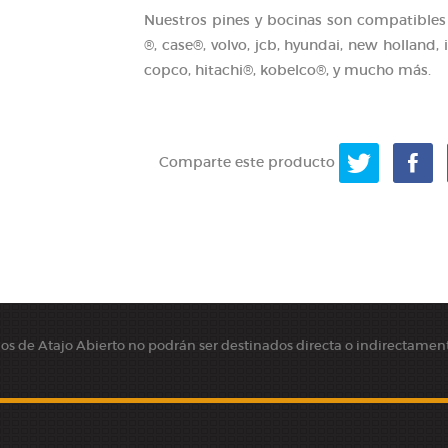
Nuestros pines y bocinas son compatibles 
®, case®, volvo, jcb, hyundai, new holland,
copco, hitachi®, kobelco®, y mucho más.
Comparte este producto
cios de Atajo Abierto no podrán ser destinados directa o indirectamente