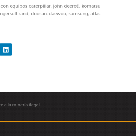
con equipos caterpillar, john deere®, komatsu
 ingersoll rand, doosan, daewoo, samsung, atlas
 a la minería ilegal.