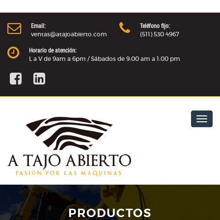
Email:
Teléfono fijo:
ventas@atajoabierto.com
(511) 530 4967
Horario de atención:
L a V de 9am a 6pm / Sábados de 9:00 am a 1:00 pm
Togg
navig
PRODUCTOS