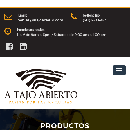
Email:
Teléfono fijo:
ventas@atajoabierto.com
(511) 530 4967
Horario de atención:
L a V de 9am a 6pm / Sábados de 9:00 am a 1:00 pm
Togg
navig
PRODUCTOS