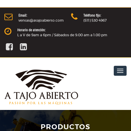
Email:
Teléfono fijo:
ventas@atajoabierto.com
(511) 530 4967
Horario de atención:
L a V de 9am a 6pm / Sábados de 9:00 am a 1:00 pm
Togg
navig
PRODUCTOS